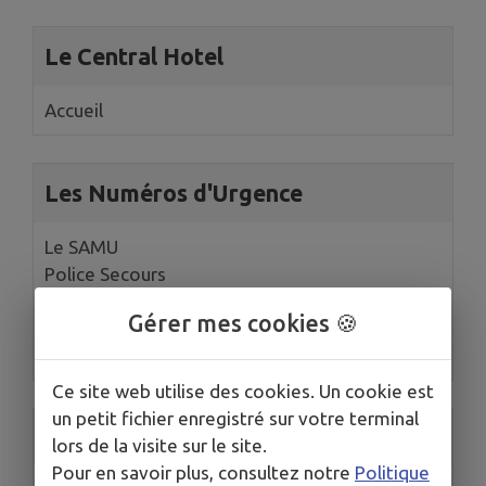
Le Central Hotel
Accueil
Les Numéros d'Urgence
Le SAMU
Police Secours
Urgences Europe
Gérer mes cookies 🍪
SNSM
...
Ce site web utilise des cookies. Un cookie est
un petit fichier enregistré sur votre terminal
Les Services Administratifs
lors de la visite sur le site.
Pour en savoir plus, consultez notre
Politique