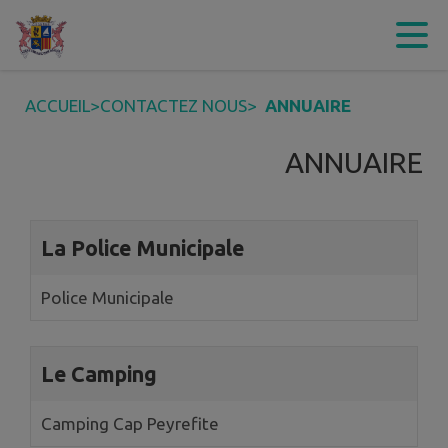
Contenu
Menu
Recherche
Pied de page
ACCUEIL
>
CONTACTEZ NOUS
>
ANNUAIRE
ANNUAIRE
5 annuaires trouvés.
La Police Municipale
Police Municipale
Le Camping
Camping Cap Peyrefite