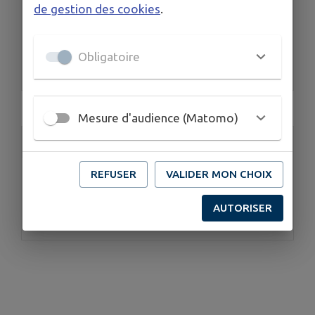
Accueil, Etat Civil
de gestion des cookies
.
Directrice Générale des Services
Comptabilité, Ressources Humaines
Obligatoire
Urbanisme, Elections, Cimetières, Camping
...
Mesure d'audience (Matomo)
Accès rapide
REFUSER
VALIDER MON CHOIX
AUTORISER
Mairie