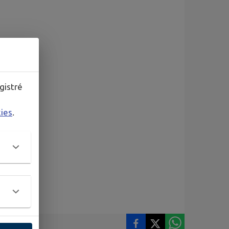
gistré
kies
.