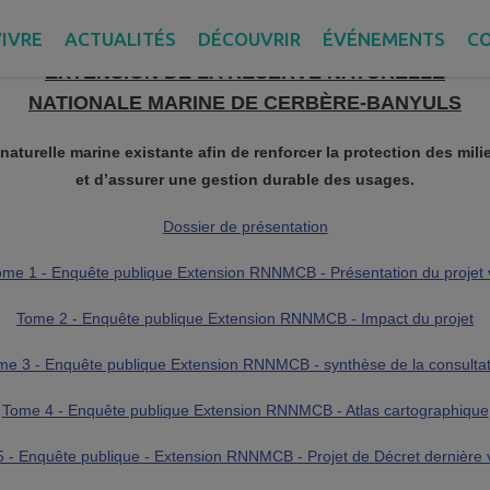
Dossier d’enquête publique
IVRE
ACTUALITÉS
DÉCOUVRIR
ÉVÉNEMENTS
C
EXTENSION DE LA RÉSERVE NATURELLE
NATIONALE MARINE DE CERBÈRE-BANYULS
 naturelle marine existante afin de renforcer la protection des milie
et d’assurer une gestion durable des usages.
Dossier de présentation
ome 1 - Enquête publique Extension RNNMCB - Présentation du projet 
Tome 2 - Enquête publique Extension RNNMCB - Impact du projet
me 3 - Enquête publique Extension RNNMCB - synthèse de la consultat
Tome
4 - Enquête publique Extension RNNMCB - Atlas cartographique
 - Enquête publique - Extension RNNMCB - Projet de Décret dernière 