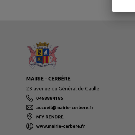
MAIRIE - CERBÈRE
23 avenue du Général de Gaulle
0468884185
accueil@mairie-cerbere.fr
M'Y RENDRE
www.mairie-cerbere.fr