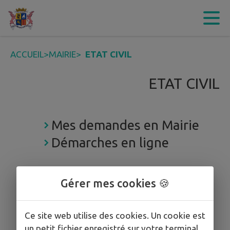
Contenu
Menu
Recherche
Pied de page
ACCUEIL
>
MAIRIE
>
ETAT CIVIL
ETAT CIVIL
Mes demandes en Mairie
Démarches en ligne
Gérer mes cookies 🍪
Ce site web utilise des cookies. Un cookie est
un petit fichier enregistré sur votre terminal