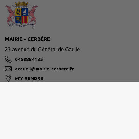
MAIRIE - CERBÈRE
23 avenue du Général de Gaulle
0468884185
accueil@mairie-cerbere.fr
M'Y RENDRE
www.mairie-cerbere.fr
Site réalisé par
IntraMuros SAS
|
Mentions légales
|
CGU
|
Politique de confidentialité